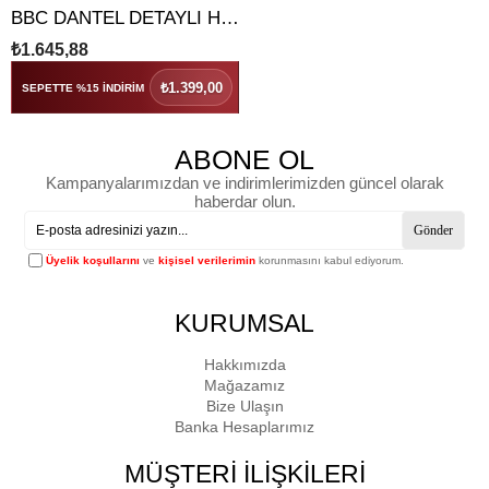
BBC DANTEL DETAYLI HIRKA
₺1.645,88
₺1.399,00
SEPETTE %15 İNDİRİM
ABONE OL
Kampanyalarımızdan ve indirimlerimizden güncel olarak
haberdar olun.
Gönder
Üyelik koşullarını
ve
kişisel verilerimin
korunmasını kabul ediyorum.
KURUMSAL
Hakkımızda
Mağazamız
Bize Ulaşın
Banka Hesaplarımız
MÜŞTERİ İLİŞKİLERİ